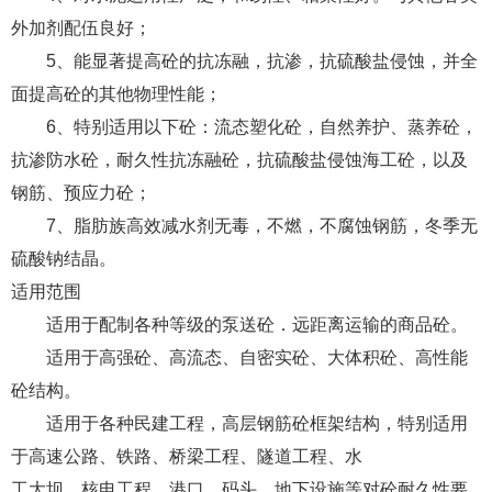
外加剂配伍良好；
5、能显著提高砼的抗冻融，抗渗，抗硫酸盐侵蚀，并全
面提高砼的其他物理性能；
6、特别适用以下砼：流态塑化砼，自然养护、蒸养砼，
抗渗防水砼，耐久性抗冻融砼，抗硫酸盐侵蚀海工砼，以及
钢筋、预应力砼；
7、脂肪族高效减水剂无毒，不燃，不腐蚀钢筋，冬季无
硫酸钠结晶。
适用范围
适用于配制各种等级的泵送砼．远距离运输的商品砼。
适用于高强砼、高流态、自密实砼、大体积砼、高性能
砼结构。
适用于各种民建工程，高层钢筋砼框架结构，特别适用
于高速公路、铁路、桥梁工程、隧道工程、水
工大坝、核电工程、港口、码头、地下设施等对砼耐久性要