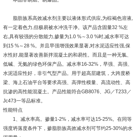
脂肪族系高效减水剂主要以液体形式供应,为棕褐色溶液,
有一定着色力,但极易被水冲洗干净。该产品含固量32 %左
右,具有较强的分散能力,掺量为1.0 %～3.0 %时,减水率可达
到15 %～28 %。并且早强增强效果显著,对水泥适应性强,保
水性好,能显著改善新拌混凝土的和易性。而且是一种无氯、
低碱、无氨的绿色环保产品。减水率16-32%，早强、高强、
水泥适应性好，非引气型产品。用于超高层建筑，大跨度桥
梁、海上石油平台等要求高强、高弹性模量、高流动性、高
抗渗的高性能混凝土。产品性能符合GB8076、JG／T233／
Jc473一等品标准。
性能特点
1、减水率高。掺量1-2%，减水率可达15-25%。在同等
强度坍落度条件下，掺脂肪族高效减水剂可节约25-30%的水