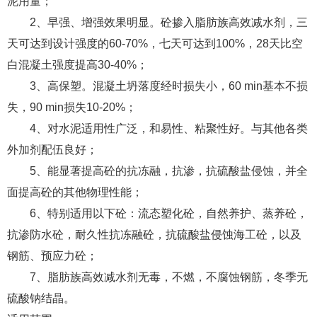
泥用量；
2、早强、增强效果明显。砼掺入脂肪族高效减水剂，三
天可达到设计强度的60-70%，七天可达到100%，28天比空
白混凝土强度提高30-40%；
3、高保塑。混凝土坍落度经时损失小，60 min基本不损
失，90 min损失10-20%；
4、对水泥适用性广泛，和易性、粘聚性好。与其他各类
外加剂配伍良好；
5、能显著提高砼的抗冻融，抗渗，抗硫酸盐侵蚀，并全
面提高砼的其他物理性能；
6、特别适用以下砼：流态塑化砼，自然养护、蒸养砼，
抗渗防水砼，耐久性抗冻融砼，抗硫酸盐侵蚀海工砼，以及
钢筋、预应力砼；
7、脂肪族高效减水剂无毒，不燃，不腐蚀钢筋，冬季无
硫酸钠结晶。