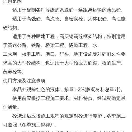
适用范围
适用于配制各种等级的泵送砼．远距离运输的商品砼。
适用于高强砼、高流态、自密实砼、大体积砼、高性能
砼结构。
适用于各种民建工程，高层钢筋砼框架结构，特别适用
于高速公路、铁路、桥梁工程、隧道工程、水
工大坝、核电工程、港口、码头、地下设施等对砼耐久性要
求高的大型砼结构，也适用于大型预应力砼梁、板的生产、
蒸养砼等。
使用方法及注意事项
本品外观棕红色的液体，掺量1-2%(胶凝材料总量计)。
使用前应根据工程施工要求、材料特点、经试配确定最
佳掺量。
砼浇注后应按施工规程的规定对砼进行养护，冬季施工
可遵照《冬季施工规律》。