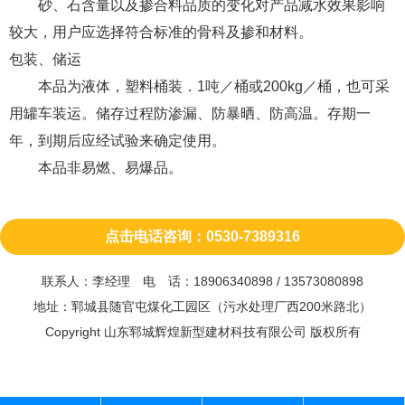
砂、石含量以及掺合料品质的变化对产品减水效果影响
较大，用户应选择符合标准的骨科及掺和材料。
包装、储运
本品为液体，塑料桶装．1吨／桶或200kg／桶，也可采
用罐车装运。储存过程防渗漏、防暴晒、防高温。存期一
年，到期后应经试验来确定使用。
本品非易燃、易爆品。
点击电话咨询：0530-7389316
联系人：李经理 电 话：18906340898 / 13573080898
地址：郓城县随官屯煤化工园区（污水处理厂西200米路北）
Copyright 山东郓城辉煌新型建材科技有限公司 版权所有