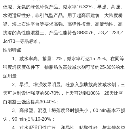
低碱、无氨的绿色环保产品。减水率16-32%，早强、高强、
水泥适应性好，非引气型产品。用于超高层建筑，大跨度桥
梁、海上石油平台等要求高强、高弹性模量、高流动性、高
抗渗的高性能混凝土。产品性能符合GB8076、JG／T233／
Jc473一等品标准。
性能特点
1、减水率高。掺量1-2%，减水率可达15-25%。在同等
强度坍落度条件下，掺脂肪族高效减水剂可节约25-30%的水
泥用量；
2、早强、增强效果明显。砼掺入脂肪族高效减水剂，三
天可达到设计强度的60-70%，七天可达到100%，28天比空
白混凝土强度提高30-40%；
3、高保塑。混凝土坍落度经时损失小，60 min基本不损
失，90 min损失10-20%；
4、对水泥适用性广泛，和易性、粘聚性好。与其他各类