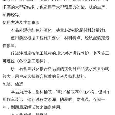
求高的大型砼结构，也适用于大型预应力砼梁、板的生产、
蒸养砼等。
使用方法及注意事项
本品外观棕红色的液体，掺量1-2%(胶凝材料总量计)。
使用前应根据工程施工要求、材料特点、经试配确定最
佳掺量。
砼浇注后应按施工规程的规定对砼进行养护，冬季施工
可遵照《冬季施工规律》。
砂、石含量以及掺合料品质的变化对产品减水效果影响
较大，用户应选择符合标准的骨科及掺和材料。
包装、储运
本品为液体，塑料桶装．1吨／桶或200kg／桶，也可采
用罐车装运。储存过程防渗漏、防暴晒、防高温。存期一
年，到期后应经试验来确定使用。
本品非易燃、易爆品。